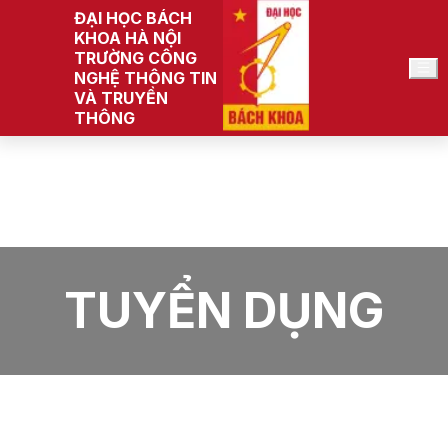
ĐẠI HỌC BÁCH
KHOA HÀ NỘI
TRƯỜNG CÔNG
VI
NGHỆ THÔNG TIN
VÀ TRUYỀN
THÔNG
Trang chủ
Trường Công nghệ Thông tin và Truyền thông
Tin tức
Tuyển dụng
TUYỂN DỤNG